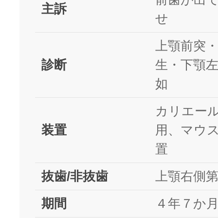
主訴
せ
上顎前突
診断
生・下顎
如
カリエー
装置
用、マウ
置
抜歯/非抜歯
上顎右側
期間
４年７か