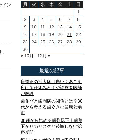
月
火
水
木
金
土
日
ライン
1
2
3
4
5
6
7
8
9
10
11
12
13
14
15
16
17
18
19
20
21
22
23
24
25
26
27
28
29
30
す。
« 10月
12月 »
最近の記事
床矯正の拡大床は痛い？あごを
広げる仕組みとネジ調整を医師
が解説
歯並びと歯周病の関係とは？30
代から考える歯ぐきの健康と矯
正
38歳から始める歯列矯正｜歯茎
下がりのリスクと後悔しない治
療期間
忙しい夜も安心！矯正中のむし