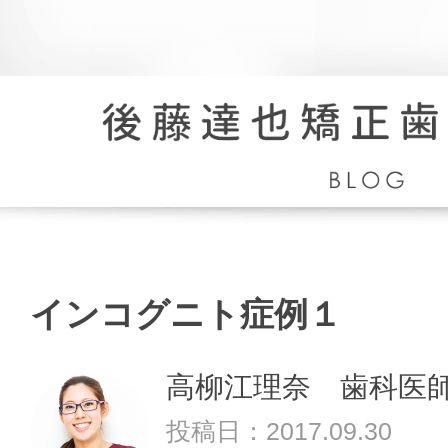
イ
ン
コ
インコグニト症例１
グ
ニ
ト
高柳江理奈 歯科医
症
例
投稿日：2017.09.30