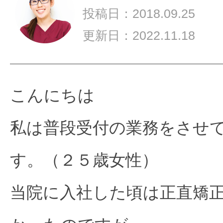
ス
投稿日：2018.09.25
タ
ム
更新日：2022.11.18
メ
イ
ド
矯
こんにちは
正
装
私は普段受付の業務をさせ
置
（イ
ン
す。（２５歳女性）
ビ
ザ
当院に入社した頃は正直矯
ラ
イ