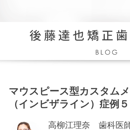
マ
ウ
ス
マウスピース型カスタムメ
ピ
ー
（インビザライン）症例５
ス
型
カ
高柳江理奈 歯科医