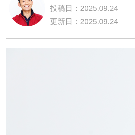
が
投稿日：2025.09.24
失
敗
更新日：2025.09.24
し
や
す
い
人
の
特
徴
は？
避
け
た