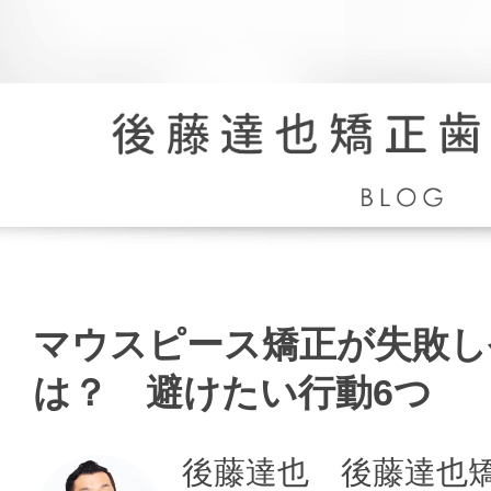
マ
ウ
ス
マウスピース矯正が失敗し
ピ
ー
は？ 避けたい行動6つ
ス
矯
正
後藤達也 後藤達也