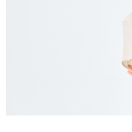
い
行
動
6
つ