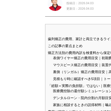
投稿日：2026.04.03
更新日：2026.04.03
歯列矯正の費用、家計と両立できるライ
この記事の要点まとめ
矯正方法別の費用内訳を検査料から保定
表側ワイヤー矯正の費用目安｜初期
マウスピース矯正の費用目安｜装置
裏側（リンガル）矯正の費用目安｜
見積もり時に確認すべき5項目｜ト
「総額＝実際の負担額」ではない｜医療
医療費控除の還付額シミュレーショ
デンタルローン・院内分割の月額目安
家族に相談するときの説得材料｜噛