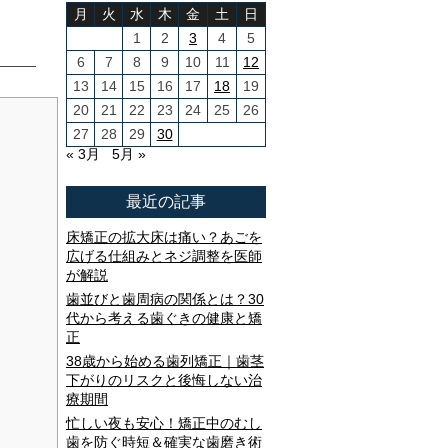
月
火
水
木
金
土
日
1
2
3
4
5
6
7
8
9
10
11
12
13
14
15
16
17
18
19
20
21
22
23
24
25
26
27
28
29
30
« 3月
5月 »
最近の記事
床矯正の拡大床は痛い？あごを
広げる仕組みとネジ調整を医師
が解説
歯並びと歯周病の関係とは？30
代から考える歯ぐきの健康と矯
正
38歳から始める歯列矯正｜歯茎
下がりのリスクと後悔しない治
療期間
忙しい夜も安心！矯正中のむし
歯を防ぐ時短＆確実な歯磨き術