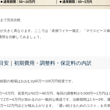
まで完全比較
が大きく異なります。ここでは「表側ワイヤー矯正」「マウスピース矯
費用を分解してみましょう。
目安｜初期費用・調整料・保定料の内訳
総額の相場はおおむね60万〜100万円程度です。
〜5万円、装置代が50万〜80万円、毎回の調整料が3,000円〜1万円ほ
2万〜6万円が加わるのが一般的な構成です。治療期間は1.5〜3年、
6万〜12万円ほどが積み上がります。「通い続けるためのコスト」を月