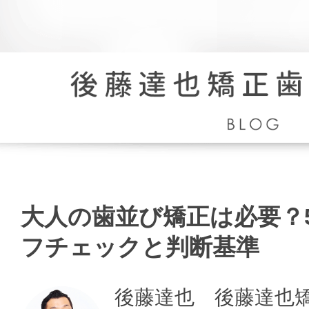
大
人
の
大人の歯並び矯正は必要？
歯
並
フチェックと判断基準
び
矯
正
後藤達也 後藤達也