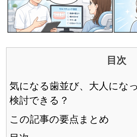
と
判
断
基
準
目次
気になる歯並び、大人にな
検討できる？
この記事の要点まとめ