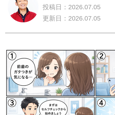
は
投稿日：2026.07.05
必
要？
更新日：2026.07.05
5
分
で
わ
か
る
セ
ル
フ
チ
ェ
ッ
ク