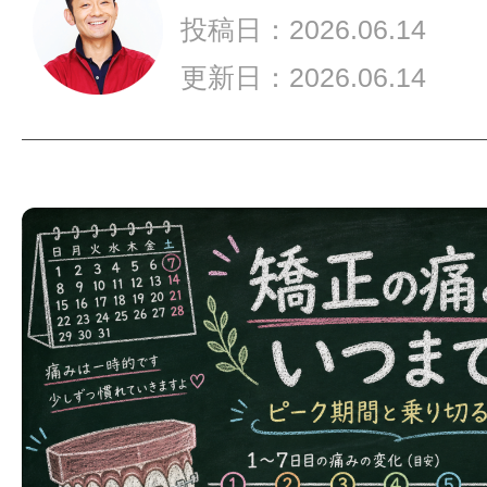
ま
投稿日：2026.06.14
で？
仕
更新日：2026.06.14
事
に
影
響
す
る
ピ
ー
ク
期
間
と
乗