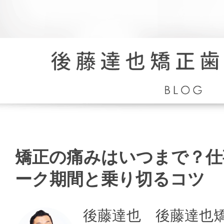
矯
正
の
矯正の痛みはいつまで？仕
痛
み
ーク期間と乗り切るコツ
は
い
つ
後藤達也 後藤達也